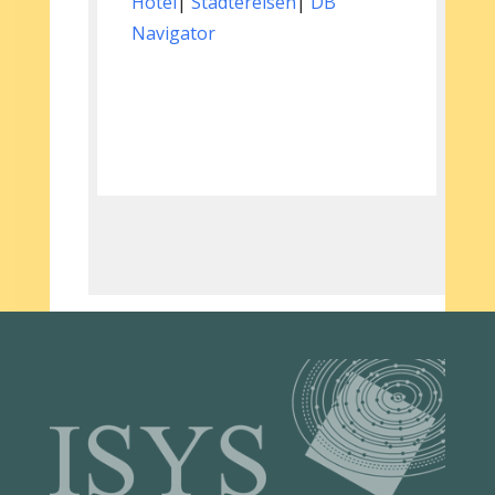
Hotel
|
Städtereisen
|
DB
Navigator