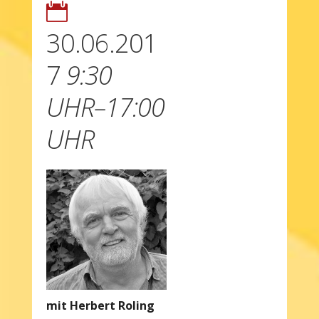

30.06.201
7
9:30
UHR–17:00
UHR
mit Herbert Roling