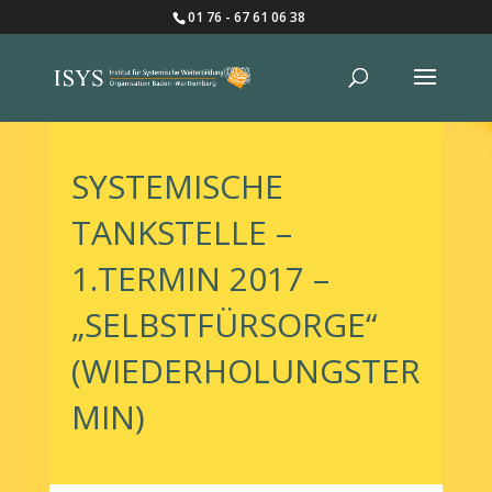
01 76 - 67 61 06 38
SYSTEMISCHE
TANKSTELLE –
1.TERMIN 2017 –
„SELBSTFÜRSORGE“
(WIEDERHOLUNGSTER
MIN)