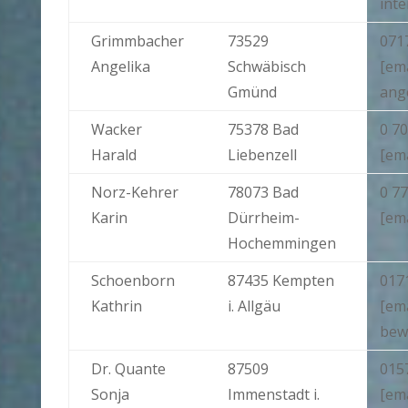
inte
Grimmbacher
73529
071
Angelika
Schwäbisch
[ema
Gmünd
ang
Wacker
75378 Bad
0 70
Harald
Liebenzell
[em
Norz-Kehrer
78073 Bad
0 77
Karin
Dürrheim-
[em
Hochemmingen
Schoenborn
87435 Kempten
017
Kathrin
i. Allgäu
[em
bew
Dr. Quante
87509
015
Sonja
Immenstadt i.
[ema