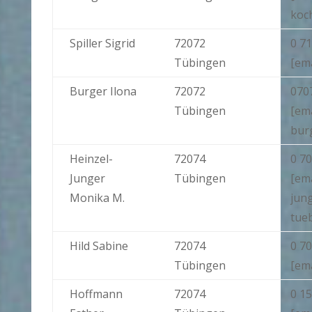
koc
Spiller Sigrid
72072
0 71
Tübingen
[ema
Burger Ilona
72072
070
Tübingen
[ema
bur
Heinzel-
72074
0 70
Junger
Tübingen
[ema
Monika M.
jun
tue
Hild Sabine
72074
0 70
Tübingen
[ema
Hoffmann
72074
0 15