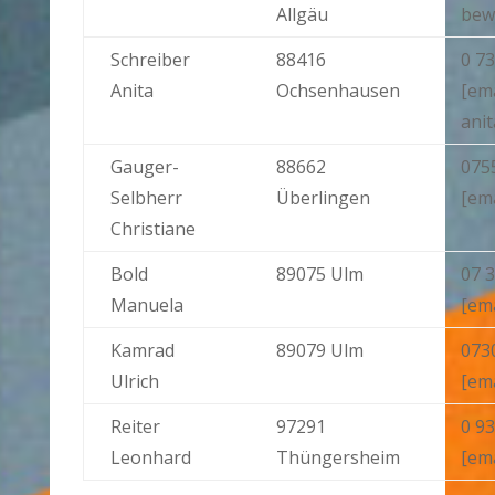
Allgäu
bew
Schreiber
88416
0 73
Anita
Ochsenhausen
[ema
ani
Gauger-
88662
075
Selbherr
Überlingen
[em
Christiane
Bold
89075 Ulm
07 3
Manuela
[em
Kamrad
89079 Ulm
073
Ulrich
[em
Reiter
97291
0 93
Leonhard
Thüngersheim
[em