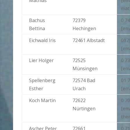
Mathias
[ema
mat
Bachus
72379
0 74
Bettina
Hechingen
[em
Eichwald Iris
72461 Albstadt
017
[ema
Lier Holger
72525
0 73
Münsingen
[ema
Spellenberg
72574 Bad
01 7
Esther
Urach
[ema
Koch Martin
72622
0 70
Nürtingen
[em
the
Ascher Peter
72661
0 71