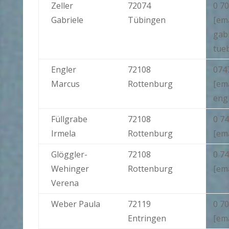
Zeller
72074
0 70
Gabriele
Tübingen
[ema
gab
tue
Engler
72108
074
Marcus
Rottenburg
[em
engl
Füllgrabe
72108
0 74
Irmela
Rottenburg
[ema
Glöggler-
72108
0 74
Wehinger
Rottenburg
[em
Verena
Weber Paula
72119
0 70
Entringen
[em