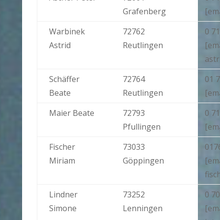
Grafenberg
[ema
Warbinek
72762
0 71
Astrid
Reutlingen
[ema
ast
Schäffer
72764
01 7
Beate
Reutlingen
[ema
Maier Beate
72793
0 71
Pfullingen
[em
Fischer
73033
017
Miriam
Göppingen
[em
fisc
Lindner
73252
0 70
Simone
Lenningen
[em