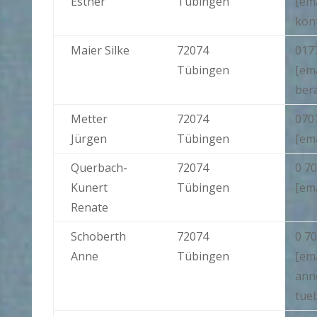
Esther
Tübingen
[ema
kon
Maier Silke
72074
0177
Tübingen
[em
ber
Metter
72074
070
Jürgen
Tübingen
[em
Querbach-
72074
0 70
Kunert
Tübingen
[em
Renate
Schoberth
72074
0 70
Anne
Tübingen
[ema
ann
tue