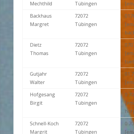
Mechthild
Tübingen
[em
Backhaus
72072
017
Margret
Tübingen
[em
bac
Dietz
72072
070
Thomas
Tübingen
[em
tue
Gutjahr
72072
01 7
Walter
Tübingen
[em
Hofgesang
72072
0 70
Birgit
Tübingen
[ema
hof
Schnell-Koch
72072
0 7
Margrit
Tübingen
[ema