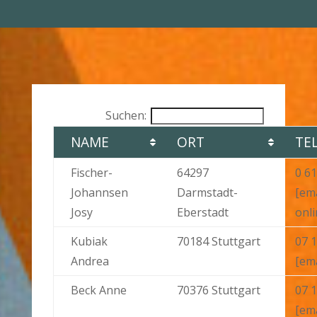
Suchen:
NAME
ORT
TEL
Fischer-
64297
0 61
Johannsen
Darmstadt-
[em
Josy
Eberstadt
onli
Kubiak
70184 Stuttgart
07 1
Andrea
[em
Beck Anne
70376 Stuttgart
07 1
[em