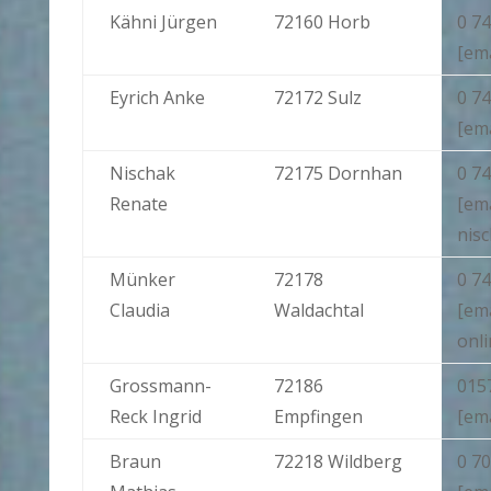
Kähni Jürgen
72160 Horb
0 74
[em
Eyrich Anke
72172 Sulz
0 7
[em
Nischak
72175 Dornhan
0 74
Renate
[em
nisc
Münker
72178
0 74
Claudia
Waldachtal
[em
onli
Grossmann-
72186
015
Reck Ingrid
Empfingen
[em
Braun
72218 Wildberg
0 70