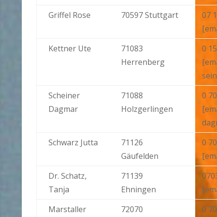
Griffel Rose
70597 Stuttgart
07 1
[ema
Kettner Ute
71083
0 15
Herrenberg
[ema
sein
Scheiner
71088
0 70
Dagmar
Holzgerlingen
[ema
dag
Schwarz Jutta
71126
0 70
Gäufelden
[ema
Dr. Schatz,
71139
070
Tanja
Ehningen
[ema
Marstaller
72070
0 70