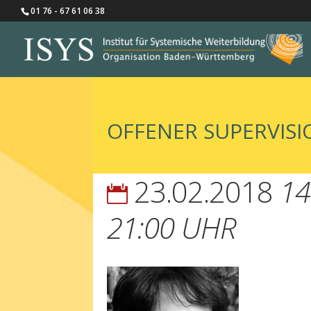
01 76 - 67 61 06 38
OFFENER SUPERVIS
23.02.2018
14

21:00 UHR