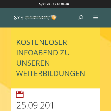
01 76 - 67 61 06 38
KOSTENLOSER
INFOABEND ZU
UNSEREN
WEITERBILDUNGEN

25.09.201